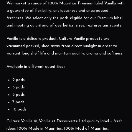
We market a range of 100% Mauritius Premium label Vanilla with
a guarantee of flexibility, unctuousness and unsurpassed
freshness. We select only the pods eligible for our Premium label
and meeting ou criteria of aesthetics, sizes, textures ans scents.
Vanilla is a delicate product, Culture Vanille products are
vacuumed packed, shed away from direct sunlight in order to
warrant long shelf life and maintain quality, aroma and softness.
Available in different quantities :
2 pods
3 pods
5 pods
7 pods
10 pods
Culture Vanille ©, Vanille et Découverte Ltd quality label – fresh
ideas 100% Made in Mauritius, 100% Mad of Mauritius.